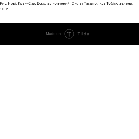
Рис, Норі, Крем-Сир, Есколар копчений, Омлет Тамаго, Ікра Тобіко зелена.
180г
Tilda
Made on