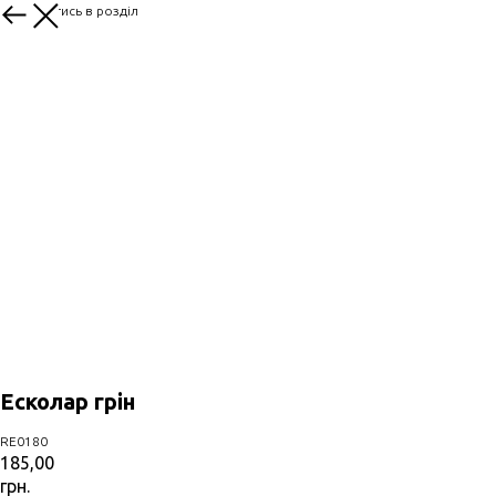
Повернутись в розділ
Есколар грін
RE0180
185,00
грн.