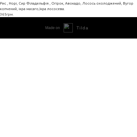
Рис , Норі, Сир Філадельфія , Огірок, Авокадо, Лосось охолоджений, Вугор
копчений, ікра масаго,Ікра лососева.
365грм.
Tilda
Made on