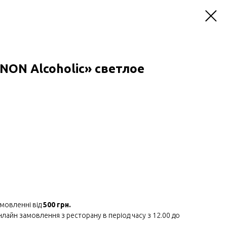
«NON Alcoholic» светлое
мовленні від
500 грн.
айн замовлення з ресторану в період часу з 12.00 до