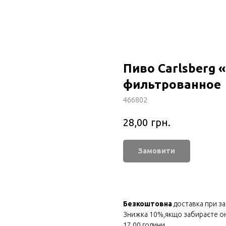
Пиво Carlsberg 
фильтрованное
466802
грн.
28,00
Замовити
Безкоштовна
доставка при за
Знижка 10%,якщо забираєте онл
17.00 години.