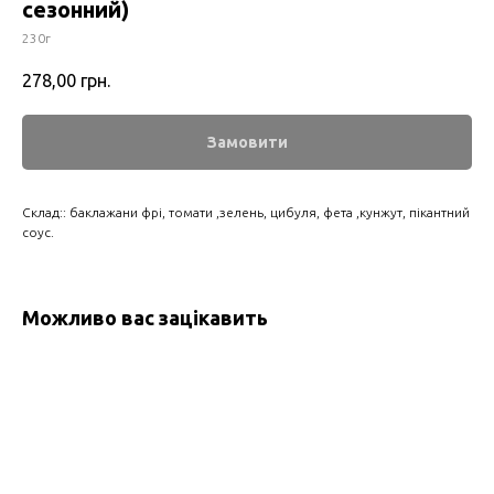
сезонний)
230г
278,00
грн.
Замовити
Склад:: баклажани фрі, томати ,зелень, цибуля, фета ,кунжут, пікантний
соус.
Можливо вас зацікавить