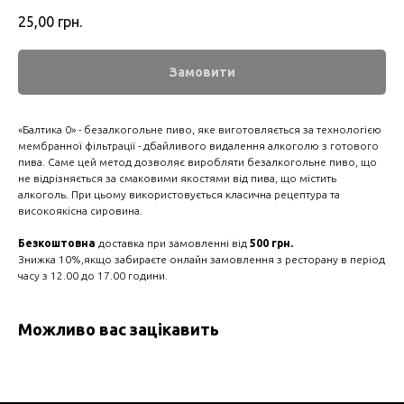
25,00
грн.
Замовити
«Балтика 0» - безалкогольне пиво, яке виготовляється за технологією
мембранної фільтрації - дбайливого видалення алкоголю з готового
пива. Саме цей метод дозволяє виробляти безалкогольне пиво, що
не відрізняється за смаковими якостями від пива, що містить
алкоголь. При цьому використовується класична рецептура та
високоякісна сировина.
Безкоштовна
доставка при замовленні від
500 грн.
Знижка 10%,якщо забираєте онлайн замовлення з ресторану в період
часу з 12.00 до 17.00 години.
Можливо вас зацікавить