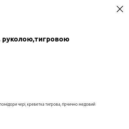
, руколою,тигровою
, помідори чері, креветка тигрова, гірчично медовий