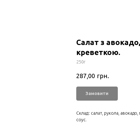
Салат з авокадо
креветкою.
250г
грн.
287,00
Замовити
Склад:: салат, рукола, авокадо
соус.