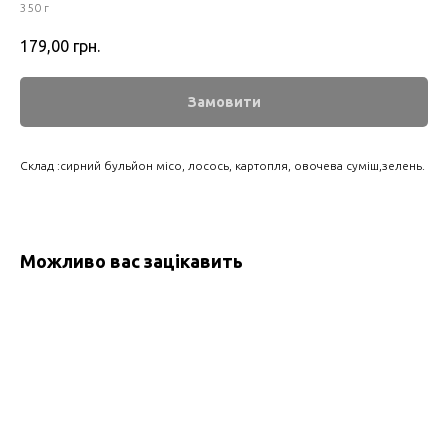
350 г
179,00
грн.
Замовити
Склад :сирний бульйон місо, лосось, картопля, овочева суміш,зелень.
Можливо вас зацікавить