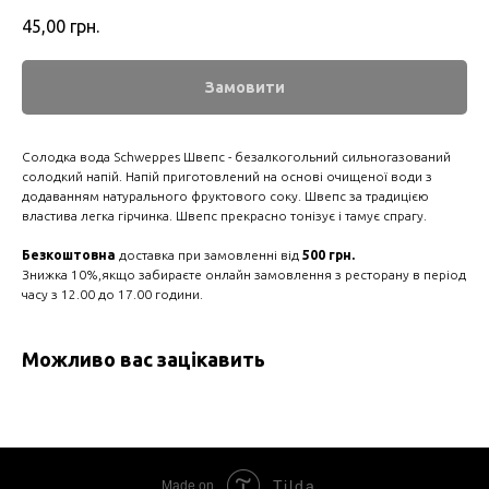
45,00
грн.
Замовити
Солодка вода Schweppes Швепс - безалкогольний сильногазований
солодкий напій. Напій приготовлений на основі очищеної води з
додаванням натурального фруктового соку. Швепс за традицією
властива легка гірчинка. Швепс прекрасно тонізує і тамує спрагу.
Безкоштовна
доставка при замовленні від
500 грн.
Знижка 10%,якщо забираєте онлайн замовлення з ресторану в період
часу з 12.00 до 17.00 години.
Можливо вас зацікавить
Tilda
Made on