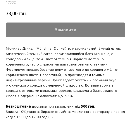
17332
33,00
грн.
Замовити
Мюнхнер Дункел (Münchner Dunkel), или мюнхенский тёмный лагер.
Классический тёмный лагер, производящийся близ Мюнхена, с
солодовым акцентом. Цвет от тёмно-янтарного до тёмно-
коричневого, часто с красными или гранатовыми оттенками.
Формирует кремообразную пену от светлого до среднего жёлто-
коричневого цвета. Прозрачный, но производят и тёмные
нефильтрованные версии. Преобладает богатый и сложный вкус
мюнхенского солода с умеренной сладостью. Богатые ароматы
солода с оттенками шоколада, орехов, карамели и благородного
хмеля. Содержание алкоголя: 4,5–5,6%
Безкоштовна
доставка при замовленні від
500 грн.
Знижка 10%,якщо забираєте онлайн замовлення з ресторану в період
часу з 12.00 до 17.00 години.